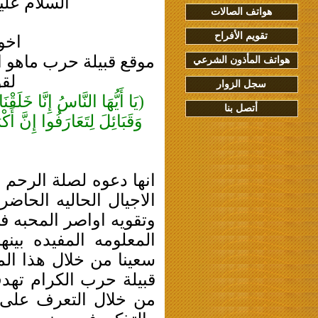
السلام علي
هواتف الصالات
تقويم الأفراح
اخوا
موقع قبيلة حرب ماهو ا
هواتف المأذون الشرعي
لقو
سجل الزوار
(يَا أَيُّهَا النَّاسُ إِنَّا خَلَق
أتصل بنا
وَقَبَائِلَ لِتَعَارَفُوا إِنَّ أَكْ
انها دعوه لصلة الرحم و
الاجيال الحاليه الحاض
وتقويه اواصر المحبه 
المعلومه المفيده بي
سعينا من خلال هذا الم
قبيلة حرب الكرام تهد
من خلال التعرف على م