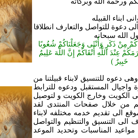
كم ورحمة الله وبركاته
نى ابناء القبيله
لى دعوة للتواصل والتعارف انطلاقا
ل الله سبحانه
ْنَاكُمْ مِنْ ذَكَرٍ وَأُنْثَى وَجَعَلْنَاكُمْ شُعُوبًا
رَمَكُمْ عِنْدَ اللَّهِ أَتْقَاكُمْ إِنَّ اللَّهَ عَلِيمٌ
خَبِيرٌ )
هى دعوه للتنسيق لابناء قبيلتنا من
رة واجيال المستقبل ودعوه للترابط
فى الكويت وخارج الكويت و لتوصيل
نهم من خلال صفحات المنتدى لقد
وقع الى تقديم خدمه مختلفه لابناء
ف الى التنسيق والتنظيم والتواصل
واعيد المناسبات وتحديد الموعد