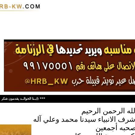
***
ابــنا الخوالــد يقدمون شكرهم ونهني من ساهم في هذا المشروع الناجح ^^عساكم للقوة ومبارك عليكم الشهر^عساكم من عوادة)عبدالعزيز سعود عبداللة الخوالد)
له الرحمن الرحيم
شرف الانبياء سيدنا محمد وعلي آله
حبه أجمعين